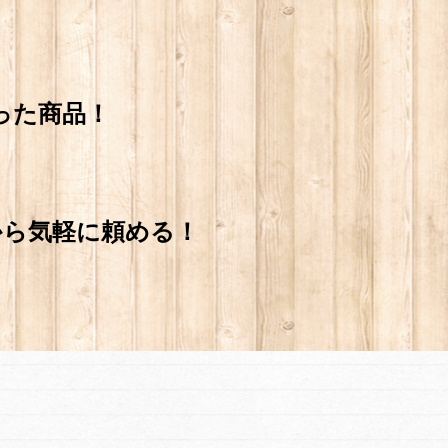
った商品！
から
気軽に頼める！
！