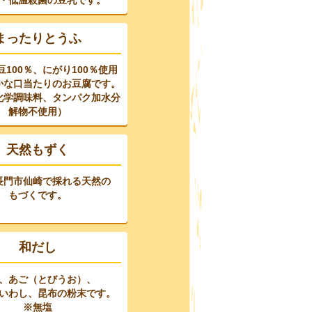
・低温殺菌の豆乳です。
まったりとうふ
100％、にがり100％使用
かな口当たりのお豆腐です。
化学調味料、タンパク加水分
解物不使用）
天然もずく
長門市仙崎で採れる天然の
もづくです。
和だし
、あご（とびうお）、
いわし、昆布の
粉末です。
※無塩