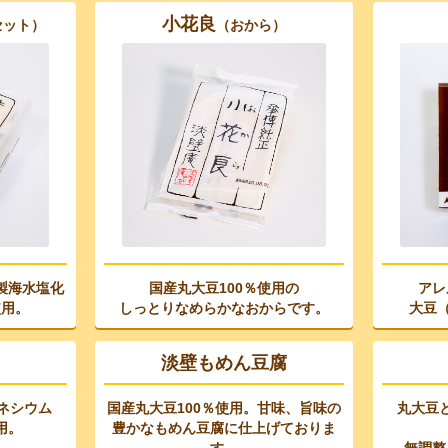
小花良
セット）
（おから）
製海水塩化
国産丸大豆100％使用の
アレ
使用。
しっとりなめらかなおからです。
大豆
淡壁もめん豆腐
ネシウム
国産丸大豆100％使用。
甘味、旨味の
丸大豆
用。
豊かなもめん豆腐に仕上げておりま