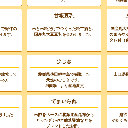
す。
無調整
甘糀豆乳
さで好評の
米と米糀だけでつくった糀甘酒と、
国産丸大豆
ります。
国産丸大豆豆乳を合わせました。
のまろや
タレ付（
ひじき
中放牧して
愛媛県佐田岬半島で採取した
山口県
牛の、
天然のひじきです。
※季節により産地変更
てまいら酢
使用した
米酢をベースに北海道産昆布から
鰹節
。
とったダシや本醸造醤油などを
かたくち
ブレンドしたお酢。