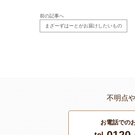
前の記事へ
まざーずはーとがお届けしたいもの
不明点
お電話での
0120-
tel.