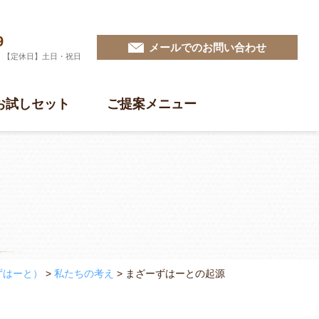
9
メールでのお問い合わせ
0 【定休日】土日・祝日
お試しセット
ご提案メニュー
ずはーと）
>
私たちの考え
>
まざーずはーとの起源