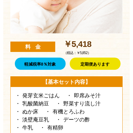
￥5,418
料 金
（税込：￥5,852）
軽減税率8％対象
定期便あります
【基本セット内容】
発芽玄米ごはん
即席みそ汁
乳酸菌納豆
野菜すり流し汁
ぬか床
有機とろふわ
淡壁庵豆乳
デーツの酢
牛乳
有精卵